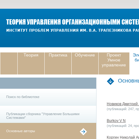
Теория
Практика
Обучение
Проект
Эл
Умное
б
управление
Основны
Поиск по библиотеке
Новиков Дмитрий
(публикаций: 247, п
Публикации сборника "Управление Большими
Системами"
Burkov V N
(публикаций: 24, пр
Основные авторы
Коргин Николай А