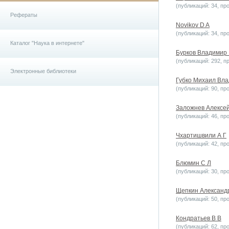
(публикаций: 34, пр
Рефераты
Novikov D A
(публикаций: 34, пр
Каталог "Наука в интернете"
Бурков Владимир
(публикаций: 292, п
Электронные библиотеки
Губко Михаил Вл
(публикаций: 90, пр
Заложнев Алексе
(публикаций: 46, пр
Чхартишвили А Г
(публикаций: 42, пр
Блюмин С Л
(публикаций: 30, пр
Щепкин Александ
(публикаций: 50, пр
Кондратьев В В
(публикаций: 62, пр