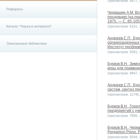
(просмотров: 4877, з
Рефераты
Черкашин А.М. Во
продукцию (на пр
1975. — С. 85-105
Каталог "Наука в интернете"
(просмотров: 6151, з
Андреев С.П., Бу
организационных 
Электронные библиотеки
Институт проблем 
(просмотров: 5581, з
Бурков B.H., Зимо
игры для примене
(просмотров: 8847, з
Андреев С.П., Бу
систем, синтез п
(просмотров: 11745, 
Бурков В.Н., Горе
предприятий с уч
(просмотров: 7856, з
Бурков B.H., Черк
Pergamon Press. Pr
(просмотров: 9244, з