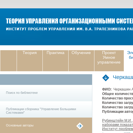
Теория
Практика
Обучение
Проект
Эл
Умное
б
управление
Черкаш
ФИО:
Черкашин 
Поиск по библиотеке
Общее количеств
Количество прос
Количество загру
Количество загру
Публикации сборника "Управление Большими
Публикации авто
Системами"
Рубинштейн М.И.,
наборами показат
Основные авторы
Институт проблем 