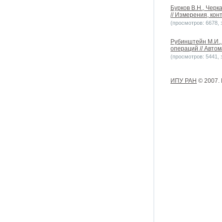
Бурков В.Н., Чер
// Измерения, ко
(просмотров: 6678, з
Рубинштейн М.И.,
операций // Автом
(просмотров: 5441, з
ИПУ РАН
© 2007.