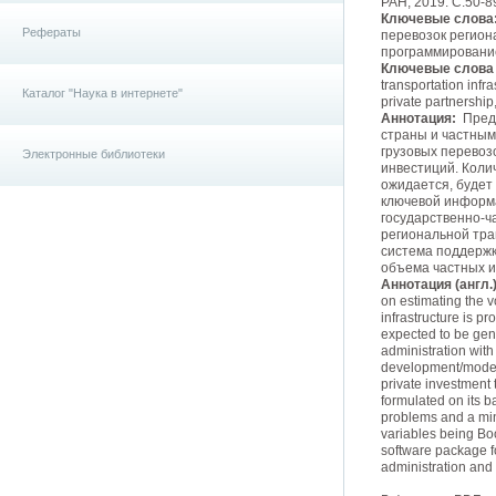
РАН, 2019. С.50-89
Ключевые слова
Рефераты
перевозок регион
программирование
Ключевые слова (
transportation infr
Каталог "Наука в интернете"
private partnership
Аннотация:
Предл
страны и частным
грузовых перевоз
Электронные библиотеки
инвестиций. Коли
ожидается, будет
ключевой информ
государственно-ч
региональной тра
система поддержк
объема частных и
Аннотация (англ.)
on estimating the v
infrastructure is p
expected to be gene
administration with
development/moderni
private investment 
formulated on its 
problems and a min
variables being Bo
software package fo
administration and 