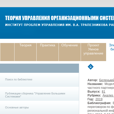
Теория
Практика
Обучение
Проект
Эл
Умное
б
управление
Поиск по библиотеке
Автор:
Беленький
Название:
Модели
частного партнер
Выпуск:
81
Публикации сборника "Управление Большими
Рубрика:
Анализ 
Системами"
Год:
2019
Библиография:
Б
переговоров по ф
Основные авторы
региональной инф