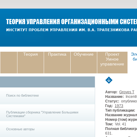
Теория
Практика
Обучение
Проект
Эл
Умное
б
управление
Автор:
Groves T
Поиск по библиотеке
Название:
Incenti
Статус:
опублико
Год:
1973
Тип публикации:
Публикации сборника "Управление Большими
Название журнал
Системами"
Номер (том) жур
Том:
Vol. 41
Полная библиогр
Основные авторы
631.