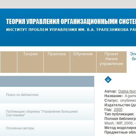
Теория
Практика
Обучение
Проект
Эл
Умное
б
управление
Автор:
Dabla-Norr
Поиск по библиотеке
Название:
A game-
Статус:
опублико
Издательство (дл
Год:
2000
Публикации сборника "Управление Большими
Тип публикации:
Системами"
Полная библиогр
Wash.: IMF, 2000. -
Метод моделиро
Основные авторы
Предметные обла