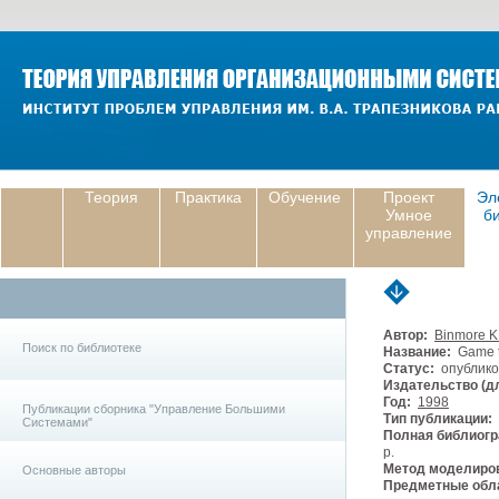
Теория
Практика
Обучение
Проект
Эл
Умное
б
управление
Автор:
Binmore K
Поиск по библиотеке
Название:
Game th
Статус:
опублико
Издательство (дл
Год:
1998
Публикации сборника "Управление Большими
Тип публикации:
Системами"
Полная библиогр
p.
Метод моделиро
Основные авторы
Предметные обла