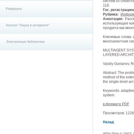
систем со слоисто
118.
Рефераты
Гос. регистрацио
Рубрика:
Информ
Аннотация:
Рассм
использующее ко
Каталог "Наука в интернете"
продукта как мно
Ключевые слова: 
многоагентная си
Электронные библиотеки
MULTIAGENT SYS
LAYERED ARCHI
Vasiliy Gurianov, 
Abstract: The probl
method of the exten
the single-level ar
Keywords: adaptive 
system.
в формате PDF
Просмотров: 12266
Назад