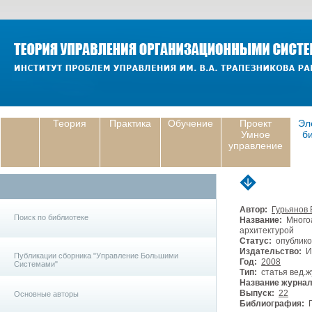
Теория
Практика
Обучение
Проект
Эл
Умное
б
управление
Автор:
Гурьянов В
Поиск по библиотеке
Название:
Многоа
архитектурой
Статус:
опублико
Издательство:
И
Публикации сборника "Управление Большими
Год:
2008
Системами"
Тип:
статья вед.ж
Название журнал
Выпуск:
22
Основные авторы
Библиография:
Г