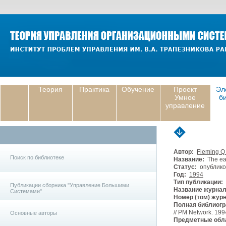
Теория
Практика
Обучение
Проект
Эл
Умное
б
управление
Автор:
Fleming Q
Поиск по библиотеке
Название:
The ear
Статус:
опублико
Год:
1994
Тип публикации:
Публикации сборника "Управление Большими
Название журнал
Системами"
Номер (том) жур
Полная библиогр
// PM Network. 1994
Основные авторы
Предметные обла