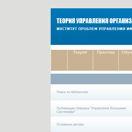
Теория
Практика
Обуч
Поиск по библиотеке
Публикации сборника "Управление Большими
Системами"
Основные авторы