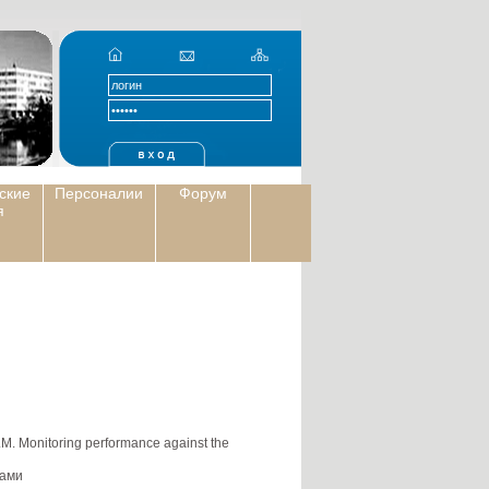
ские
Персоналии
Форум
я
. Monitoring performance against the
тами