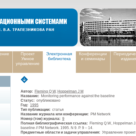
ение
Проект
Электронная
Конференции
Периодиче
Умное
библиотека
и семинары
издани
управление
Автор:
Fleming Q W
,
Hoppelman J M
Название:
Monitoring performance against the baseline
Статус:
опубликовано
Год:
1995
Тип публикации:
статья
Название журнала или конференции:
PM Network
Номер (том) журнала:
9
Полная библиографическая ссылка:
Fleming Q.W., Hoppelman J.M
baseline // PM Network. 1995. N 9. P. 9 – 14.
Предметные области и задачи управления:
Управление проек