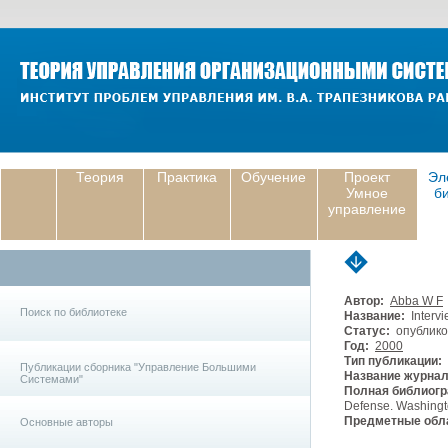
Теория
Практика
Обучение
Проект
Эл
Умное
б
управление
Автор:
Abba W F
Поиск по библиотеке
Название:
Intervi
Статус:
опублико
Год:
2000
Тип публикации:
Публикации сборника "Управление Большими
Название журнал
Системами"
Полная библиогр
Defense. Washingt
Предметные обла
Основные авторы