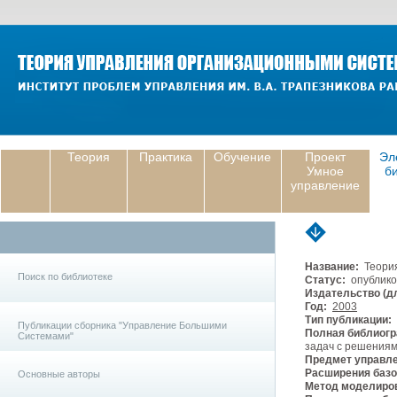
Теория
Практика
Обучение
Проект
Эл
Умное
б
управление
Название:
Теория
Поиск по библиотеке
Статус:
опублико
Издательство (дл
Год:
2003
Тип публикации:
Публикации сборника "Управление Большими
Полная библиогр
Системами"
задач с решениями.
Предмет управле
Расширения базо
Основные авторы
Метод моделиро