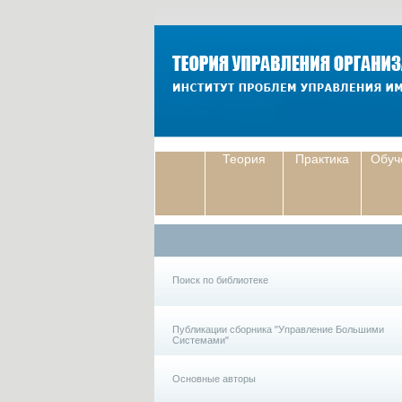
Теория
Практика
Обуч
Поиск по библиотеке
Публикации сборника "Управление Большими
Системами"
Основные авторы