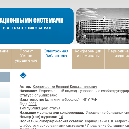
ение
Проект
Электронная
Конференции
Периодиче
Умное
библиотека
и семинары
издани
управление
Автор:
Корноушенко Евгений Константинович
Название:
Регрессионный подход к управлению слабоструктури
Статус:
опубликовано
Издательство (для книг и брошюр):
ИПУ РАН
Год:
2007
Тип публикации:
статья
Название журнала или конференции:
Управление большими си
Номер (том) журнала:
16
Полная библиографическая ссылка:
Корноушенко Е.К. Регресс
слабоструктуриро-ванными системами / Управление большими сис