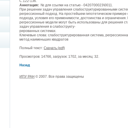
С.122-136.
Аннотация:
№ для ссылки на статью - 0420700023\0011.
При решении задач управления слабоструктурированными систе
регрессионный подход. На простейшем гипотетическом примере
подхода, условия его применимости, достоинства и ограничения.
регрессионные модели могут быть использованы для решения с
задач управления в слабострукту-
рированных системах.
Ключевые слова: слабоструктурированная система, регрессионн
метод наименьших квадратов
Полный текст:
Скачать (pdf)
Просмотров: 14766, загрузок: 1702, за месяц: 32.
Назад
ИПУ РАН
© 2007. Все права защищены