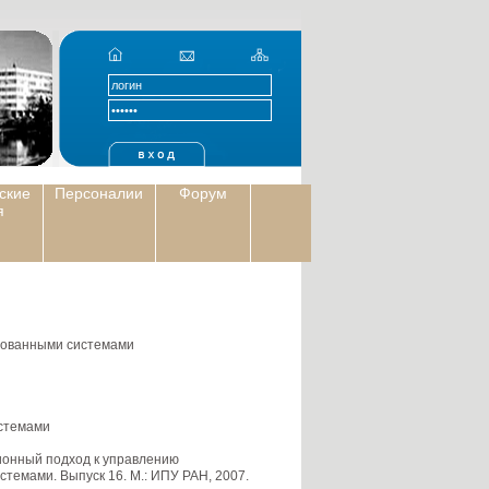
ские
Персоналии
Форум
я
рованными системами
стемами
ионный подход к управлению
темами. Выпуск 16. М.: ИПУ РАН, 2007.