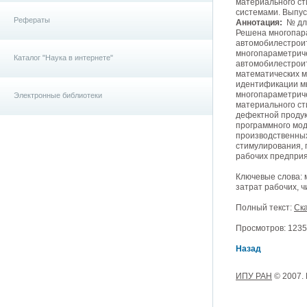
материального с
системами. Выпуск
Рефераты
Аннотация:
№ для
Решена многопар
автомобилестроит
многопараметриче
Каталог "Наука в интернете"
автомобилестроит
математических м
идентификации мн
многопараметриче
Электронные библиотеки
материального ст
дефектной продук
программного мо
производственны
стимулирования, 
рабочих предприя
Ключевые слова: 
затрат рабочих, 
Полный текст:
Ска
Просмотров: 12352
Назад
ИПУ РАН
© 2007.