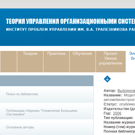
Теория
Практика
Обучение
Проект
Эл
Умное
б
управление
Автор:
Выборнов
Поиск по библиотеке
Название:
Модели
автомобилестрои
Статус:
опублико
Издательство (дл
Публикации сборника "Управление Большими
Год:
2006
Системами"
Тип публикации:
Название журнал
Номер (том) жур
Основные авторы
Полная библиогр