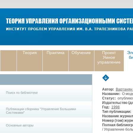
Теория
Практика
Обучение
Проект
Эл
Умное
б
управление
Автор:
Вартанян
Поиск по библиотеке
Название:
О моде
Статус:
опублико
Издательство (дл
Год:
1998
Публикации сборника "Управление Большими
Тип публикации:
Системами"
Название журнал
Номер (том) жур
Полная библиогр
Основные авторы
/ Управление боль