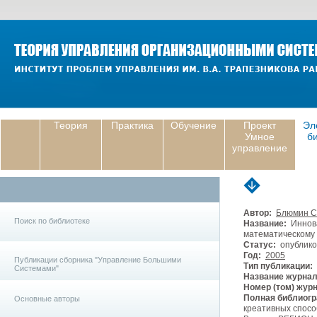
Теория
Практика
Обучение
Проект
Эл
Умное
б
управление
Автор:
Блюмин С
Поиск по библиотеке
Название:
Иннова
математическому 
Статус:
опублико
Год:
2005
Публикации сборника "Управление Большими
Тип публикации:
Системами"
Название журнал
Номер (том) жур
Полная библиогр
Основные авторы
креативных спосо