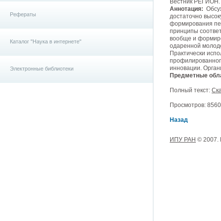
Вестник РЕГИОН. 2
Аннотация:
Обсуж
Рефераты
достаточно высо
формирования пер
принципы соотве
вообще и формиро
Каталог "Наука в интернете"
одаренной молоде
Практически испо
профилированного
инновации. Орган
Электронные библиотеки
Предметные обла
Полный текст:
Ска
Просмотров: 8560,
Назад
ИПУ РАН
© 2007.