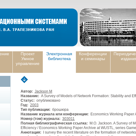
ение
Проект
Электронная
Конференции
Периодиче
Умное
библиотека
и семинары
издани
управление
Автор:
Jackson M
Название:
A Survey of Models of Network Formation: Stability and Eff
Статус:
опубликовано
Год:
2003
Тип публикации:
брошюра
Название журнала или конференции:
Economics Working Paper A
Номер (том) журнала:
303011
Полная библиографическая ссылка:
M.O. Jackson. A Survey of Mo
Efficiency / Economics Working Paper Archive at WUSTL, series Gam
Аннотация:
I survey the recent literature on the formation of networks