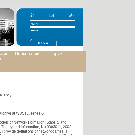
ские
Персоналии
Форум
я
iciency
rchive at WUSTL, series G
dels of Network Formation: Stability and
e Theory and Information, No 0303011, 2003
. I provide definitions of network games, a