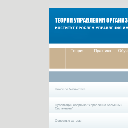
Теория
Практика
Обуч
Поиск по библиотеке
Публикации сборника "Управление Большими
Системами"
Основные авторы