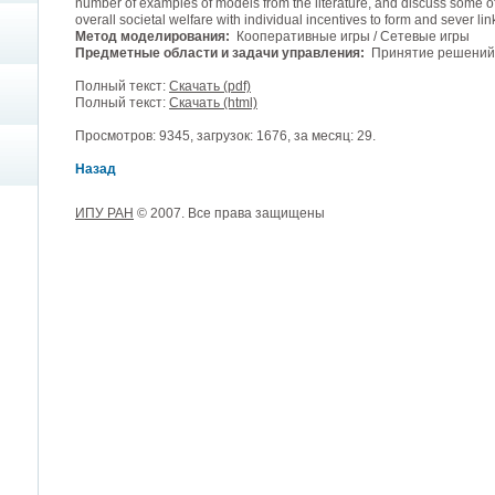
number of examples of models from the literature, and discuss some of 
overall societal welfare with individual incentives to form and sever lin
Метод моделирования:
Кооперативные игры / Сетевые игры
Предметные области и задачи управления:
Принятие решений 
Полный текст:
Скачать (pdf)
Полный текст:
Скачать (html)
Просмотров: 9345, загрузок: 1676, за месяц: 29.
Назад
ИПУ РАН
© 2007. Все права защищены