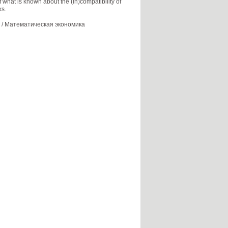
what is known about the (in)compatibility of
ks.
/ Математическая экономика