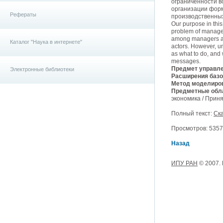
ограниченности в
организации форм
Рефераты
производственны
Our purpose in this
problem of manageme
among managers and
Каталог "Наука в интернете"
actors. However, un
as what to do, and 
messages.
Предмет управле
Электронные библиотеки
Расширения базо
Метод моделиро
Предметные обла
экономика / Прин
Полный текст:
Ска
Просмотров: 5357, 
Назад
ИПУ РАН
© 2007.