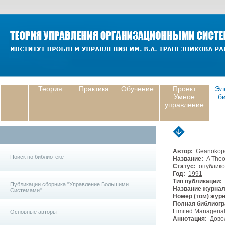
Теория
Практика
Обучение
Проект
Эл
Умное
б
управление
Автор:
Geanokop
Поиск по библиотеке
Название:
A Theor
Статус:
опублико
Год:
1991
Тип публикации:
Публикации сборника "Управление Большими
Название журнал
Системами"
Номер (том) жур
Полная библиогр
Limited Managerial
Основные авторы
Аннотация:
Довол