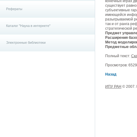
конечных играх дв
существует равно
Рефераты
субъективные гар
имеющейся инфор
разыгрываемой ре
так и от ранга ре
Каталог "Наука в интернете"
стратегической р
Предмет управле
Расширения базо
Метод моделиро
Электронные библиотеки
Предметные обла
Полный текст:
Ска
Просмотров: 6529,
Назад
ИПУ РАН
© 2007.