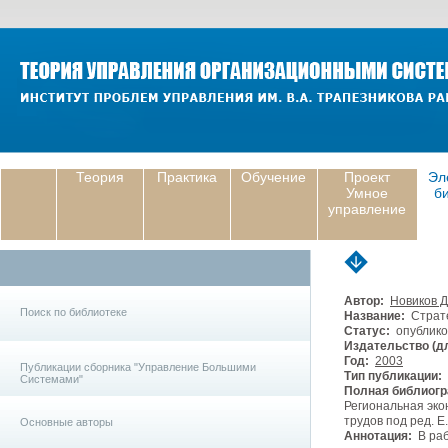
Теория
Практика
Обучение
Проект
Эл
Умное
б
управление
Автор:
Новиков 
Поиск по библиотеке
Название:
Страте
Статус:
опублико
Издательство (дл
Год:
2003
Публикации сборника "Управление Большими
Тип публикации:
Системами"
Полная библиогр
Региональная эко
трудов под ред. Е
Основные авторы
Аннотация:
В раб