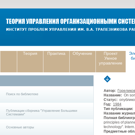
Теория
Практика
Обучение
Проект
Эл
Умное
б
управление
Автор:
Гореликов
Поиск по библиотеке
Название:
On som
Статус:
опублико
Год:
1984
Тип публикации:
Публикации сборника "Управление Большими
Название журнал
Системами"
Полная библиогр
principles of plan
technology". Intern
Основные авторы
Предметные обла