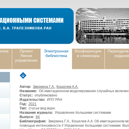
ение
Проект
Электронная
Конференции
Периодиче
Умное
библиотека
и семинары
издани
управление
Автор:
Зверкина Г.А.
,
Кошелев А.А.
Название:
Об имитационном моделировании случайных величин
Статус:
опубликовано
Издательство:
ИПУ РАН
Год:
2021
Тип:
статья вед.журн.
Название журнала:
Управление большими системами
Выпуск:
94
Библиография:
Зверкина Г.А., Кошелев А.А. Об имитационном м
помощью интенсивности // Управление большими системами. Выпус