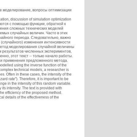
е моделирование, вопросы оптимизации
tion, discussion of simulation optimization
ются с помощью функции, обратной к
дения сложных технических моделей
мых случайных величин. Часто в этих
чайного периода. Следовательно, важно
 (случайного) изменения интенсивности
 метод моделирования случайной величины
 результатов численных экспериментов,
но, этот текст -- только начало работы.
ти применения предложенного метода.
delled using the inverse function of the
 complex technical models, a researcher is
. Often in these cases, the intensity of the
ard rate"). Therefore, it is important to be
ge in the intensity of this random variable.
s intensity. The text is provided with
 the efficiency of the proposed method.
ical details of the effectiveness of the