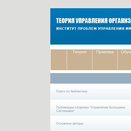
Теория
Практика
Обуч
Поиск по библиотеке
Публикации сборника "Управление Большими
Системами"
Основные авторы