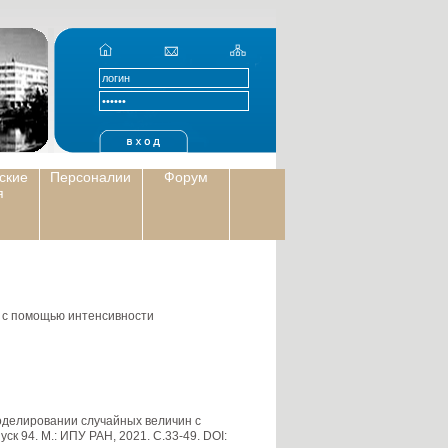
ские
Персоналии
Форум
я
 с помощью интенсивности
оделировании случайных величин с
к 94. М.: ИПУ РАН, 2021. С.33-49. DOI: