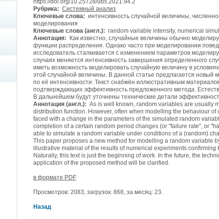
https://doi.org/10.25728/ubs.2021.94.2
Рубрика:
Системный анализ
Ключевые слова:
интенсивность случайной величины, численно
моделирования
Ключевые слова (англ.):
random variable intensity, numerical simula
Аннотация:
Как известно, случайные величины обычно моделиру
функции распределения. Однако часто при моделировании пове
исследователь сталкивается с изменением параметров моделируе
случаях меняется интенсивность завершения определенного слу
иметь возможность моделировать случайную величину в условиях
этой случайной величины. В данной статье предлагается новый
по её интенсивности. Текст снабжён иллюстративным материалом
подтверждающих эффективность предложенного метода. Естествен
В дальнейшем будут уточнены технические детали эффективнос
Аннотация (англ.):
As is well known, random variables are usually mo
distribution function. However, often when modelling the behaviour of
faced with a change in the parameters of the simulated random variables
completion of a certain random period changes (or "failure rate", or "haz
able to simulate a random variable under conditions of a (random) chan
This paper proposes a new method for modelling a random variable by it
illustrative material of the results of numerical experiments confirming
Naturally, this text is just the beginning of work. In the future, the techn
application of the proposed method will be clarified.
в формате PDF
Просмотров: 2083, загрузок: 868, за месяц: 23.
Назад