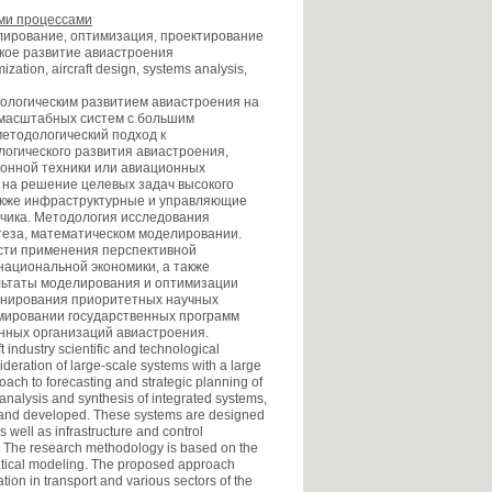
ими процессами
ирование, оптимизация, проектирование
кое развитие авиастроения
ization, aircraft design, systems analysis,
логическим развитием авиастроения на
омасштабных систем с большим
етодологический подход к
огического развития авиастроения,
ионной техники или авиационных
 на решение целевых задач высокого
также инфраструктурные и управляющие
чика. Методология исследования
нтеза, математическом моделировании.
сти применения перспективной
национальной экономики, а также
льтаты моделирования и оптимизации
анирования приоритетных научных
рмировании государственных программ
нных организаций авиастроения.
 industry scientific and technological
sideration of large-scale systems with a large
oach to forecasting and strategic planning of
 analysis and synthesis of integrated systems,
ed and developed. These systems are designed
as well as infrastructure and control
r. The research methodology is based on the
atical modeling. The proposed approach
ation in transport and various sectors of the