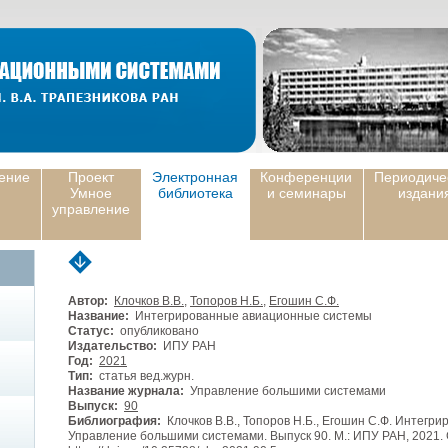
ение
Проект
Электронная
Конференции
Периодиче
Умное
библиотека
и семинары
издани
управление
Автор:
Клочков В.В.
,
Топоров Н.Б.
,
Егошин С.Ф.
Название:
Интегрированные авиационные системы
Статус:
опубликовано
Издательство:
ИПУ РАН
Год:
2021
Тип:
статья вед.журн.
Название журнала:
Управление большими системами
Выпуск:
90
Библиография:
Клочков В.В., Топоров Н.Б., Егошин С.Ф. Интегр
Управление большими системами. Выпуск 90. М.: ИПУ РАН, 2021. С