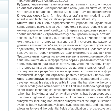
https://doi.org/10.25728/ubs.2021.90.5
Рубрика:
Управление техническими системами и технологическ
Ключевые слова:
интегрированная авиационная система, модел
летательных аппаратов, системный анализ, научно-технологичес
Ключевые слова (англ.):
integrated aircraft system, modelling, optim
scientific and technological development of aircraft industry
Аннотация:
Повышение эффективности управления научно-техно
данном этапе возможно за счет перехода к рассмотрению крупн
количеством «степеней свободы». Впервые предложен и развит м
прогнозированию и стратегическому планированию научно-технол
основанный на анализе и синтезе не отдельных образцов авиац
комплексов, а интегрированных систем. Эти системы направлены
уровня и включают в себя парки различных воздушных судов, а 
подсистемы, включая неавиационные подсистемы целевого заказ
базируется на теории систем, методах системного анализа и си
Предложенный подход позволяет выявлять потенциальные обла
авиационной техники в сфере транспорта и различных отраслях 
оценивать потенциальные масштабы применения авиации. Резу
интегрированных авиационных систем должны стать основой пл
исследований и разработок в авиастроении, в том числе при фо
Российской Федерации, стратегий развития научных и промышле
Аннотация (англ.):
Improving the efficiency of management of aircraft
development at this stage is possible through the transition to the con
number of "degrees of freedom". For the first time methodological appr
scientific and technological development of aircraft industry, based on
rather than individual aircraft or aviation systems, has been propos
to address high-level objectives and include fleets of various aircraft, 
subsystems, including non-aviation subsystems of the target custome
systems theory, system analysis and synthesis methods, and mathem
allows us to reveal the potential fields of application of prospective avi