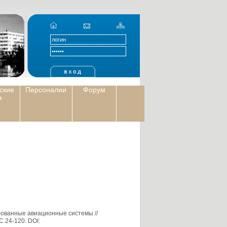
ские
Персоналии
Форум
я
ированные авиационные системы //
.24-120. DOI: