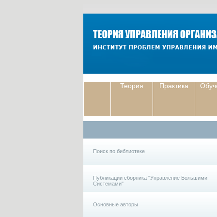
Теория
Практика
Обуч
Поиск по библиотеке
Публикации сборника "Управление Большими
Системами"
Основные авторы