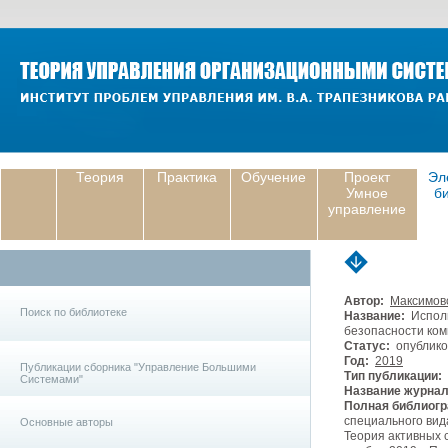
Теория
Практика
Обучение
Проект
Эл
Умное
б
управление
Автор:
Максимов
Поиск по библиотеке
Название:
Исполь
безопасности ком
Статус:
опублико
Год:
2019
Публикации сборника "Управление Большими
Тип публикации:
Системами"
Название журнал
Полная библиогр
специального вид
Основные авторы
Теория активных 