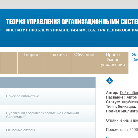
Теория
Практика
Обучение
Проект
Эл
Умное
б
управление
Автор:
Ройтенбер
Поиск по библиотеке
Название:
Автома
Статус:
опублико
Тип публикации:
Полная библиогр
Публикации сборника "Управление Большими
Системами"
Ограниченный до
Просмотров: 2490, 
Основные авторы