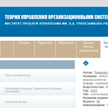
Теория
Практика
Обучение
Проект
Эл
Умное
б
управление
Автор:
Туфанов И
Поиск по библиотеке
Название:
Некото
морских роботов
Статус:
опублико
Издательство:
И
Публикации сборника "Управление Большими
Год:
2016
Системами"
Тип:
статья вед.ж
Название журнал
Выпуск:
59
Основные авторы
Библиография:
Т