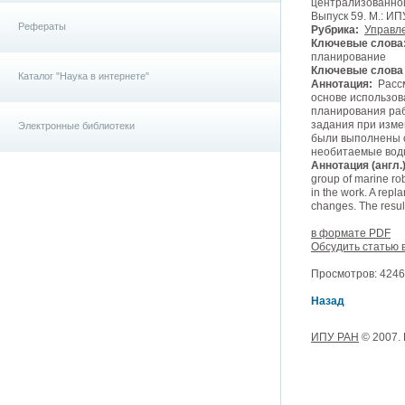
централизованной
Выпуск 59. М.: ИП
Рефераты
Рубрика:
Управл
Ключевые слова
планирование
Ключевые слова (
Каталог "Наука в интернете"
Аннотация:
Рассм
основе использов
планирования раб
задания при изме
Электронные библиотеки
были выполнены 
необитаемые вод
Аннотация (англ.)
group of marine rob
in the work. A repl
changes. The resul
в формате PDF
Обсудить статью 
Просмотров: 4246,
Назад
ИПУ РАН
© 2007.