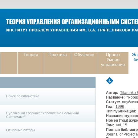
Теория
Практика
Обучение
Проект
Эл
Умное
б
управление
Автор:
Titarenko 
Поиск по библиотеке
Название:
“Robust
Статус:
опублико
Год:
1996
Тип публикации:
Публикации сборника "Управление Большими
Название журнал
Системами"
Номер (том) жур
Том:
Vol. 15
Полная библиогр
Основные авторы
Journal of Project 