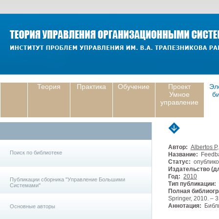
Теория
Практика
Обучение
Проект
Эл
Умное
б
управление
Автор:
Albertos P
Поиск по библиотеке
Название:
Feedbac
Статус:
опублико
Издательство (дл
Год:
2010
Публикации сборника "Управление Большими
Тип публикации:
Системами"
Полная библиогр
Springer, 2010. – 3
Аннотация:
Библи
Основные авторы