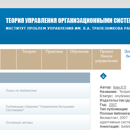
Теория
Практика
Обучение
Проект
Эл
Умное
б
управление
Автор:
Ким Д П
Поиск по библиотеке
Название:
Теория
Статус:
опублико
Издательство (дл
Год:
2007
Публикации сборника "Управление Большими
Тип публикации:
Системами"
Полная библиогр
Физматлит, 2007.
адаптивные систе
Основные авторы
Аннотация:
Библи