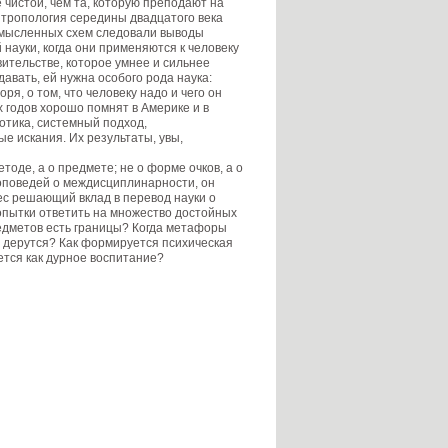
чистой, чем та, которую преподают на
нтропология середины двадцатого века
комысленных схем следовали выводы
науки, когда они применяются к человеку
вительстве, которое умнее и сильнее
давать, ей нужна особого рода наука:
ря, о том, что человеку надо и чего он
 годов хорошо помнят в Америке и в
отика, системный подход,
е искания. Их результаты, увы,
тоде, а о предмете; не о форме очков, а о
роповедей о междисциплинарности, он
ес решающий вклад в перевод науки о
попытки ответить на множество достойных
редметов есть границы? Когда метафоры
не дерутся? Как формируется психическая
ается как дурное воспитание?