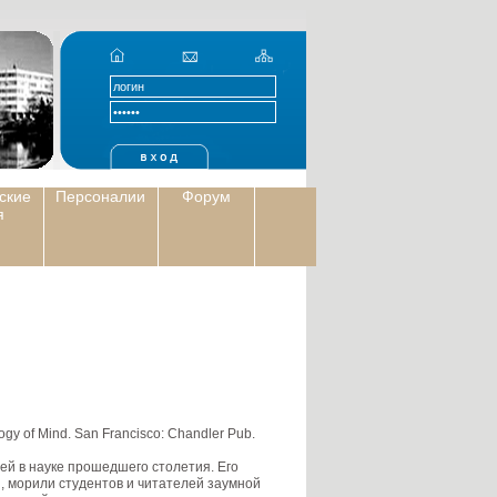
ские
Персоналии
Форум
я
ogy of Mind. San Francisco: Chandler Pub.
ей в науке прошедшего столетия. Его
, морили студентов и читателей заумной