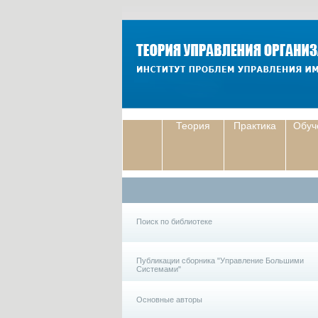
Теория
Практика
Обуч
Поиск по библиотеке
Публикации сборника "Управление Большими
Системами"
Основные авторы