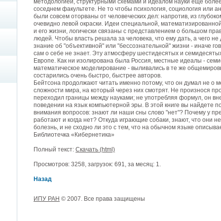
методологией, структурными схемами и идеалом науки еще более 
соседнем факультете. Не то чтобы психология, социология или а
были совсем оторваны от человеческих дел: напротив, из глубо
очевидно левой окраски. Идеи специальной, математизированной 
и его жизни, логически связаны с представлением о большом пра
людей. Чтобы власть решала за человека, что ему дать, а чего не 
знание об "объективной" или "бессознательной" жизни - иначе гово
сам о себе не знает. Эту атмосферу шестидесятых и семидесятых
Европе. Как ни изолирована была Россия, местные идеалы - семи
математическое моделирование - выливались в те же общемировы
состарились очень быстро, быстрее авторов.
Бейтсона продолжают читать именно потому, что он думал не о ме
сложности мира, на который через них смотрят. Не произнося п
переходил границы между науками; не употребляя формул, он вн
поведении на язык компьютерной эры. В этой книге вы найдете 
внимания вопросов: знают ли наши сны слово "нет"? Почему у п
работают и когда нет? Откуда играющие собаки, знают, что они 
болезнь, и не сходно ли это с тем, что на обычном языке описыв
Библиотечка «Кибернетика»
Полный текст:
Скачать (html)
Просмотров: 3258, загрузок: 691, за месяц: 1.
Назад
ИПУ РАН
© 2007. Все права защищены