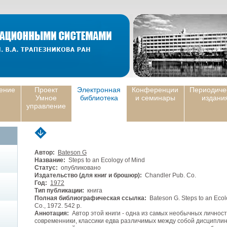
ение
Проект
Электронная
Конференции
Периодиче
Умное
библиотека
и семинары
издани
управление
Автор:
Bateson G
Название:
Steps to an Ecology of Mind
Статус:
опубликовано
Издательство (для книг и брошюр):
Chandler Pub. Co.
Год:
1972
Тип публикации:
книга
Полная библиографическая ссылка:
Bateson G. Steps to an Ecol
Co., 1972. 542 p.
Аннотация:
Автор этой книги - одна из самых необычных личност
современники, классики едва различимых между собой дисциплин