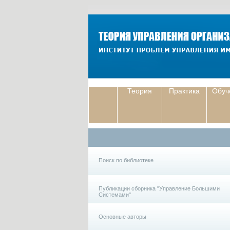
Теория
Практика
Обуч
Поиск по библиотеке
Публикации сборника "Управление Большими
Системами"
Основные авторы