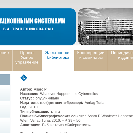
ение
Проект
Электронная
Конференции
Периодиче
Умное
библиотека
и семинары
издани
управление
Автор:
Asaro P
Название:
Whatever Happened to Cybernetics
Статус:
опубликовано
Издательство (для книг и брошюр):
Verlag Turia
Год:
2010
Тип публикации:
книга
Полная библиографическая ссылка:
Asaro P. Whatever Happened 
Wien: Verlag Turia, 2010. – P. 39 – 50.
Аннотация:
Библиотечка «Кибернетика»