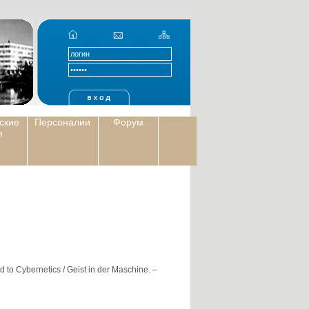
ские
Персоналии
Форум
я
to Cybernetics / Geist in der Maschine. –