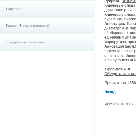
Рубрика:
Техниче
Ключевые слова
Рефераты
двумерное p-ично
Ключевые слова (
hypercube, switche
Аннотация:
Рассм
Каталог "Наука в интернете"
диаметром из мар
обобщенного гипе
единичным диамет
маршрутизатора о
Электронные библиотеки
Аннотация (англ.)
routers with small
dimensions. Dimens
employ routers of 
в формате PDF
Обсудить статью 
Просмотров: 4558,
Назад
ИПУ РАН
© 2007.