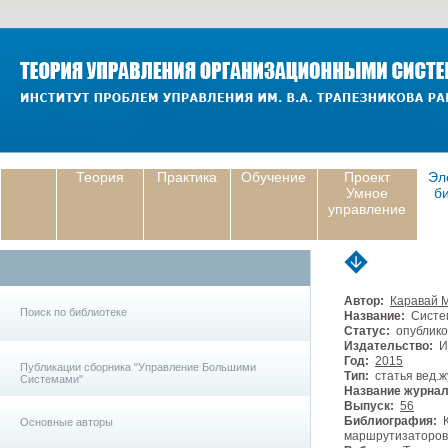
Теория
Практика
Обучение
Проект
Эл
Умное
б
управление
Автор:
Каравай М
Поиск по библиотеке
Название:
Систем
Статус:
опублико
Издательство:
И
Год:
2015
Публикации сборника "Управление Большими
Тип:
статья вед.ж
Системами"
Название журнал
Выпуск:
56
Библиография:
К
Основные авторы
маршрутизаторов 