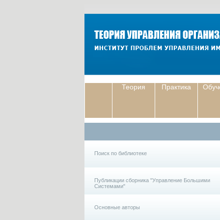
Теория
Практика
Обуч
Поиск по библиотеке
Публикации сборника "Управление Большими
Системами"
Основные авторы