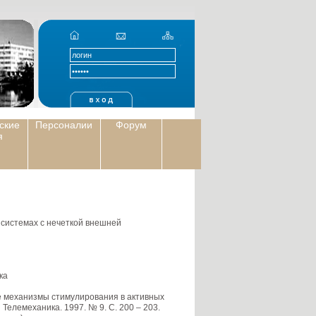
ские
Персоналии
Форум
я
системах с нечеткой внешней
ка
 механизмы стимулирования в активных
Телемеханика. 1997. № 9. С. 200 – 203.