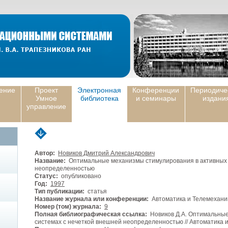
ение
Проект
Электронная
Конференции
Периодиче
Умное
библиотека
и семинары
издани
управление
Автор:
Новиков Дмитрий Александрович
Название:
Оптимальные механизмы стимулирования в активных 
неопределенностью
Статус:
опубликовано
Год:
1997
Тип публикации:
статья
Название журнала или конференции:
Автоматика и Телемехани
Номер (том) журнала:
9
Полная библиографическая ссылка:
Новиков Д.А. Оптимальные
системах с нечеткой внешней неопределенностью // Автоматика и 