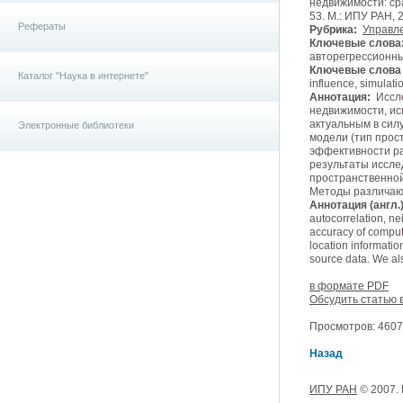
недвижимости: ср
53. М.: ИПУ РАН, 2
Рефераты
Рубрика:
Управле
Ключевые слова
авторегрессионны
Ключевые слова (
Каталог "Наука в интернете"
influence, simulat
Аннотация:
Иссле
недвижимости, и
актуальным в сил
Электронные библиотеки
модели (тип прос
эффективности р
результаты иссле
пространственной
Методы различаю
Аннотация (англ.)
autocorrelation, n
accuracy of comput
location informatio
source data. We al
в формате PDF
Обсудить статью 
Просмотров: 4607,
Назад
ИПУ РАН
© 2007.