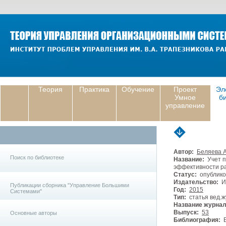
Теория
Практика
Обучение
Проект
Эл
Умное
б
управление
Автор:
Беляева А
Поиск по библиотеке
Название:
Учет п
эффективности р
Статус:
опублико
Издательство:
И
Публикации сборника "Управление Большими
Год:
2015
Системами"
Тип:
статья вед.ж
Название журнал
Выпуск:
53
Основные авторы
Библиография:
Б