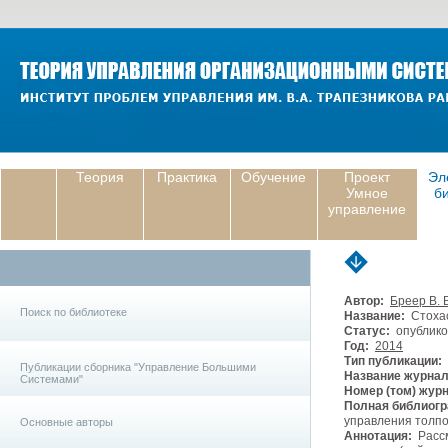
Теория
Практика
Обучение
Проект
Эл
Умное
б
управление
Автор:
Бреер В. 
Поиск по библиотеке
Название:
Стохас
Статус:
опублико
Год:
2014
Тип публикации:
Публикации сборника "Управление Большими
Название журнал
Системами"
Номер (том) жур
Полная библиогр
управления толпой
Основные авторы
Аннотация:
Рассм