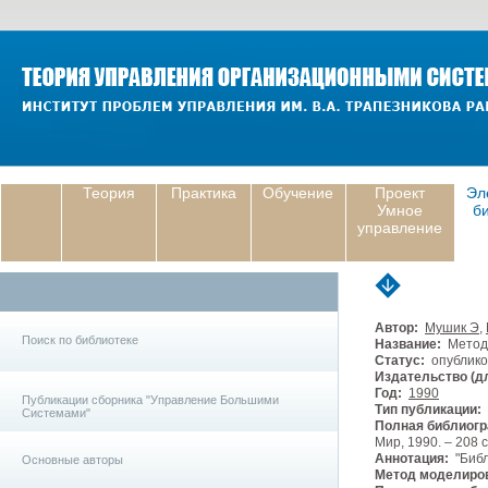
Теория
Практика
Обучение
Проект
Эл
Умное
б
управление
Автор:
Мушик Э
,
Поиск по библиотеке
Название:
Методы
Статус:
опублико
Издательство (дл
Год:
1990
Публикации сборника "Управление Большими
Тип публикации:
Системами"
Полная библиогр
Мир, 1990. – 208 с
Аннотация:
"Библ
Основные авторы
Метод моделиро