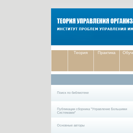
Теория
Практика
Обуч
Поиск по библиотеке
Публикации сборника "Управление Большими
Системами"
Основные авторы