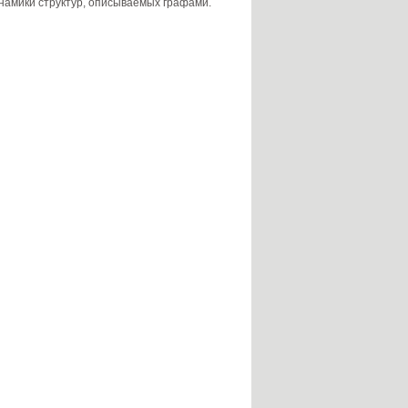
намики структур, описываемых графами.