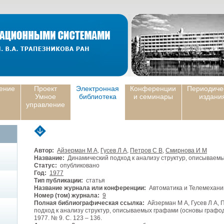
ение
Проект
Электронная
Конференции
Периодиче
Умное
библиотека
и семинары
издани
управление
Автор:
Айзерман М А
,
Гусев Л А
,
Петров С В
,
Смирнова И М
Название:
Динамический подход к анализу структур, описываемы
Статус:
опубликовано
Год:
1977
Тип публикации:
статья
Название журнала или конференции:
Автоматика и Телемехани
Номер (том) журнала:
9
Полная библиографическая ссылка:
Айзерман М А, Гусев Л А, 
подход к анализу структур, описываемых графами (основы графоди
1977. № 9. С. 123 – 136.