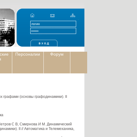
ские
Персоналии
Форум
я
х графами (основы графодинамики). II
ка
Петров С В, Смирнова И М. Динамический
намики). II // Автоматика и Телемеханика,