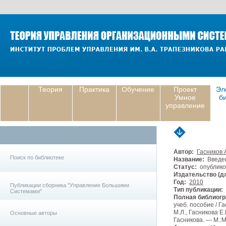
Теория
Практика
Обучение
Проект
Эл
Умное
б
управление
Автор:
Гасников 
Поиск по библиотеке
Название:
Введен
Статус:
опублико
Издательство (дл
Год:
2010
Публикации сборника "Управление Большими
Тип публикации:
Системами"
Полная библиогр
учеб. пособие / Г
М.Л., Гасникова Е
Основные авторы
Гасникова. — М.:М