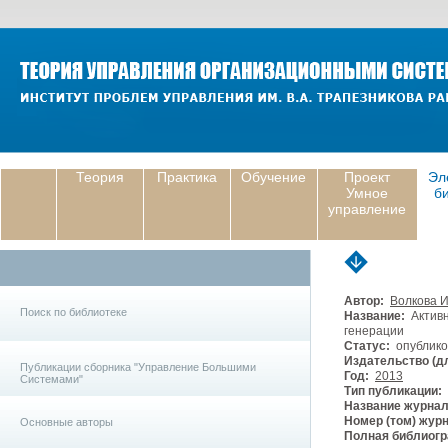
Теория
Практика
Обучение
Проект
Эл
Умное
б
управление
Автор:
Волкова И
Поиск по библиотеке
Название:
Активн
генерации
Статус:
опублико
Издательство (дл
Публикации сборника "Управление Большими
Год:
2013
Системами"
Тип публикации:
Название журнал
Номер (том) жур
Основные авторы
Полная библиогр