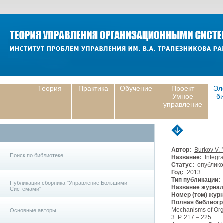
Теория
Практика
Обучение
Проект
Эл
Умное
б
управление
Автор:
Burkov V. 
Поиск по библиотеке
Название:
Integra
Статус:
опублико
Год:
2013
Тип публикации:
Публикации сборника "Управление Большими
Название журнал
Системами"
Номер (том) жур
Полная библиогр
Mechanisms of Orga
Основные авторы
3. P. 217 – 225.