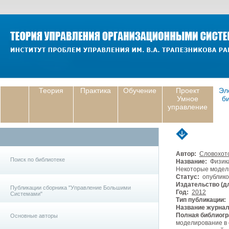
Теория
Практика
Обучение
Проект
Эл
Умное
б
управление
Автор:
Словохот
Поиск по библиотеке
Название:
Физика
Некоторые модели
Статус:
опублико
Издательство (дл
Публикации сборника "Управление Большими
Год:
2012
Системами"
Тип публикации:
Название журнал
Полная библиогр
Основные авторы
моделирование в 