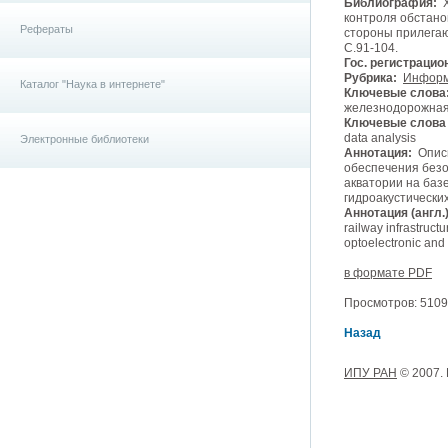
Библиография:
Х
контроля обстано
Рефераты
стороны прилегаю
С.91-104.
Гос. регистрацио
Рубрика:
Информ
Каталог "Наука в интернете"
Ключевые слова
железнодорожная 
Ключевые слова (
data analysis
Электронные библиотеки
Аннотация:
Описы
обеспечения без
акватории на баз
гидроакустических
Аннотация (англ.)
railway infrastruct
optoelectronic and
в формате PDF
Просмотров: 5109, 
Назад
ИПУ РАН
© 2007.