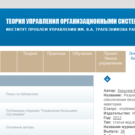
Теория
Практика
Обучение
Проект
Эл
Умное
б
управление
Автор:
Ханычев В
Поиск по библиотеке
Название:
Разраб
обеспечения без
акватории
Статус:
опублико
Публикации сборника "Управление Большими
Издательство:
И
Системами"
Год:
2012
Тип:
статья вед.ж
Название журнал
Основные авторы
Выпуск:
38