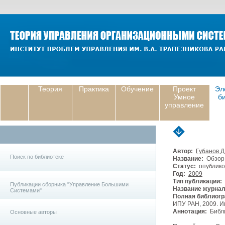
Теория
Практика
Обучение
Проект
Эл
Умное
б
управление
Автор:
Губанов Д
Поиск по библиотеке
Название:
Обзор 
Статус:
опублико
Год:
2009
Тип публикации:
Публикации сборника "Управление Большими
Название журнал
Системами"
Полная библиогр
ИПУ РАН, 2009. И
Аннотация:
Библи
Основные авторы