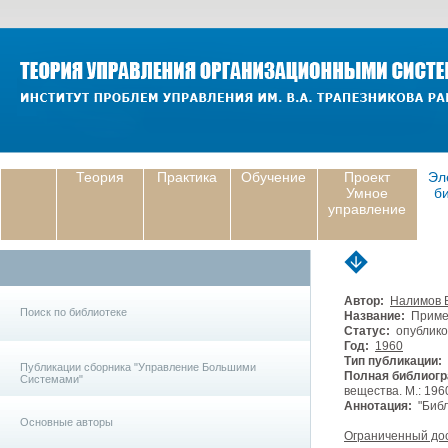
Теория
Практика
Обучение
Проект
Эл
Умное
б
управление
Автор:
Налимов 
Поиск по библиотеке
Название:
Примен
Статус:
опублико
Год:
1960
Тип публикации:
Публикации сборника "Управление Большими
Полная библиогр
Системами"
вещества. М.: 196
Аннотация:
"Библ
Основные авторы
Ограниченный до