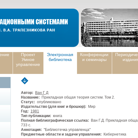
ение
Проект
Электронная
Конференции
Периодиче
Умное
библиотека
и семинары
издани
управление
Автор:
Ван Г Д
Название:
Прикладная общая теория систем. Том 2.
Статус:
опубликовано
Издательство (для книг и брошюр):
Мир
Год:
1981
Тип публикации:
книга
Полная библиографическая ссылка:
Ван Г.Д. Прикладная общая 
733 с.
Аннотация:
"Библиотечка управленца"
Предметные области и задачи управления:
Кибернетика