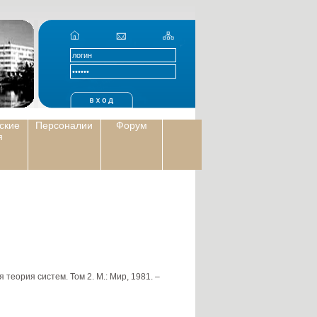
ские
Персоналии
Форум
я
теория систем. Том 2. М.: Мир, 1981. –