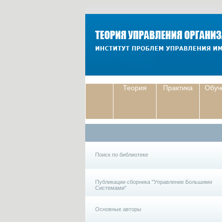
Теория
Практика
Обуч
Поиск по библиотеке
Публикации сборника "Управление Большими
Системами"
Основные авторы