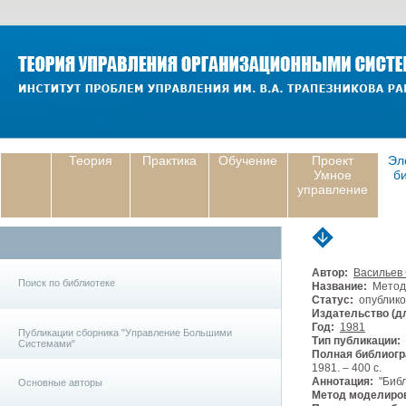
Теория
Практика
Обучение
Проект
Эл
Умное
б
управление
Автор:
Васильев
Поиск по библиотеке
Название:
Методы
Статус:
опублико
Издательство (дл
Год:
1981
Публикации сборника "Управление Большими
Тип публикации:
Системами"
Полная библиогр
1981. – 400 с.
Аннотация:
"Библ
Основные авторы
Метод моделиро