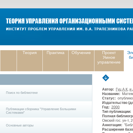
Теория
Практика
Обучение
Проект
Эл
Умное
б
управление
Автор:
Гуц А К
,
и 
Поиск по библиотеке
Название:
Матема
Статус:
опублико
Издательство (дл
Год:
2000
Публикации сборника "Управление Большими
Тип публикации:
Системами"
Полная библиогр
Омский гос. ун-т, 2
Аннотация:
"Библ
Основные авторы
Расширения базо