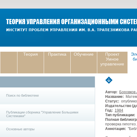
Теория
Практика
Обучение
Проект
Эл
Умное
б
управление
Автор:
Боровков 
Поиск по библиотеке
Название:
Матема
Статус:
опублико
Издательство (дл
Год:
1984
Публикации сборника "Управление Большими
Тип публикации:
Системами"
Полная библиогр
проверка гипотез. 
Аннотация:
"Библ
Основные авторы