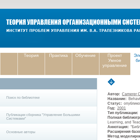
Теория
Практика
Обучение
Проект
Эл
Умное
б
управление
Автор:
Camerer C.
Поиск по библиотеке
Название:
Behavio
Статус:
опублико
Год:
2001
Тип публикации:
Публикации сборника "Управление Большими
Полная библиогр
Системами"
Learning, and Teac
Аннотация:
"Библ
Расширения базо
Основные авторы
Метод моделиро