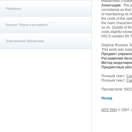
Hierarchies // Auto
Аннотация:
The pr
Рефераты
considered as that o
of maintaining its 
the costs of the op
the main characteri
Каталог "Наука в интернете"
so on. Quality of t
costs slightly exc
PACS number 89.7
Электронные библиотеки
Original Russian T
This work was supp
Предмет управле
Расширения базо
Метод моделиро
Предметные обла
Полный текст:
Ска
Полный текст:
Ска
Просмотров: 5922,
Назад
ИПУ РАН
© 2007.