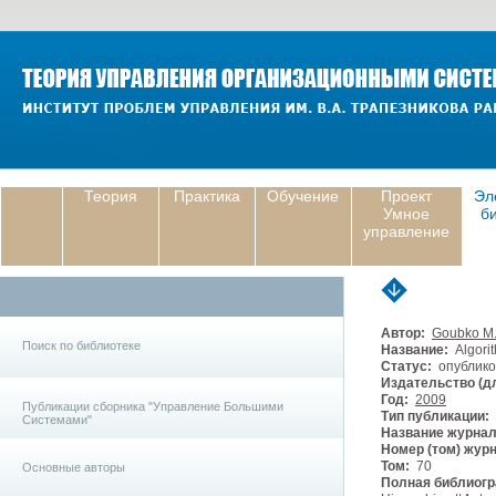
Теория
Практика
Обучение
Проект
Эл
Умное
б
управление
Автор:
Goubko M.
Поиск по библиотеке
Название:
Algorit
Статус:
опублико
Издательство (дл
Год:
2009
Публикации сборника "Управление Большими
Тип публикации:
Системами"
Название журнал
Номер (том) жур
Том:
70
Основные авторы
Полная библиогр