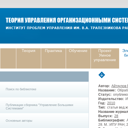
Теория
Практика
Обучение
Проект
Эл
Умное
б
управление
Автор:
Айткулов П
Поиск по библиотеке
Название:
Обрабо
Статус:
опублико
Издательство:
И
Год:
2010
Публикации сборника "Управление Большими
Тип:
статья вед.ж
Системами"
Название журнал
Выпуск:
28
Библиография:
А
Основные авторы
28. М.: ИПУ РАН, 