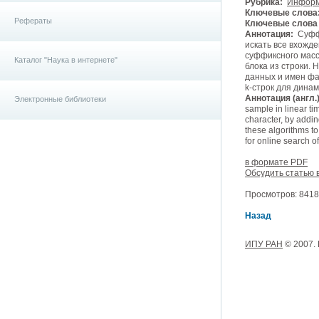
Рубрика:
Информ
Ключевые слова
Рефераты
Ключевые слова (
Аннотация:
Суффи
искать все вхожд
суффиксного масс
Каталог "Наука в интернете"
блока из строки.
данных и имен фа
k-строк для динам
Аннотация (англ.)
Электронные библиотеки
sample in linear ti
character, by addin
these algorithms to
for online search o
в формате PDF
Обсудить статью 
Просмотров: 8418,
Назад
ИПУ РАН
© 2007.