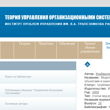
Теория
Практика
Обучение
Проект
Эл
Умное
б
управление
Автор:
Крайванов
Поиск по библиотеке
Название:
Модель
объектами и оцен
Статус:
опублико
Издательство:
И
Публикации сборника "Управление Большими
Год:
2009
Системами"
Тип:
статья вед.ж
Название журнал
Выпуск:
26
Основные авторы
Библиография:
К