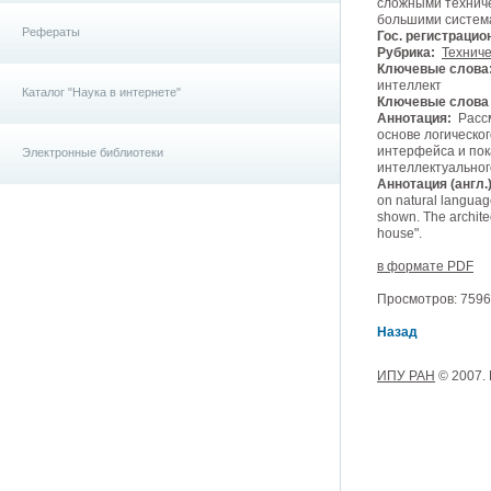
сложными техниче
большими системам
Рефераты
Гос. регистрацио
Рубрика:
Техниче
Ключевые слова
интеллект
Каталог "Наука в интернете"
Ключевые слова (
Аннотация:
Рассм
основе логическо
интерфейса и пок
Электронные библиотеки
интеллектуальног
Аннотация (англ.)
on natural language
shown. The architec
house".
в формате PDF
Просмотров: 7596,
Назад
ИПУ РАН
© 2007.